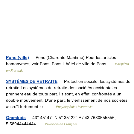
Pons (ville)
— Pons (Charente Maritime) Pour les articles
homonymes, voir Pons. Pons L hôtel de ville de Pons …
Wikipédia
en Français
SYSTÈMES DE RETRAITE
— Protection sociale: les systèmes de
retraite Les systèmes de retraite des sociétés occidentales
prennent eau de toute part. Ils sont, en effet, confrontés à un
double mouvement. D’une part, le vieillissement de nos sociétés
accroît fortement le… …
Encyclopédie Universelle
Grambois
— 43° 45′ 47″ N 5° 35′ 22″ E / 43.7630555556,
5.58944444444 …
Wikipédia en Français