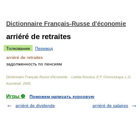
Dictionnaire Français-Russe d'économie
arriéré de retraites
Толкование
Перевод
arriéré de retraites
задолженность по пенсиям
Dictionnaire Français-Russe d'économie. - Lutetia Rossica
.
E.P. Ostrovskaya, L.G.
Kuzminok
.
2005
.
Игры ⚽
Поможем написать курсовую
arriéré de dividende
arriéré de salaires