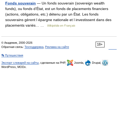
Fonds souverain
— Un fonds souverain (sovereign wealth
funds), ou fonds d’État, est un fonds de placements financiers
(actions, obligations, etc.) détenu par un État. Les fonds
souverains gèrent l épargne nationale et l investissent dans des
placements variés… …
Wikipédia en Français
© Академик, 2000-2026
18+
Обратная связь:
Техподдержка
,
Реклама на сайте
👣 Путешествия
Экспорт словарей на сайты
, сделанные на PHP,
Joomla,
Drupal,
WordPress, MODx.