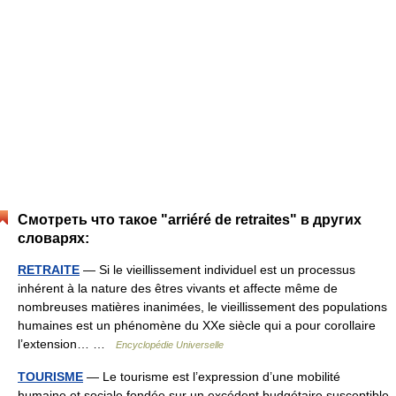
Смотреть что такое "arriéré de retraites" в других
словарях:
RETRAITE
— Si le vieillissement individuel est un processus
inhérent à la nature des êtres vivants et affecte même de
nombreuses matières inanimées, le vieillissement des populations
humaines est un phénomène du XXe siècle qui a pour corollaire
l’extension… …
Encyclopédie Universelle
TOURISME
— Le tourisme est l’expression d’une mobilité
humaine et sociale fondée sur un excédent budgétaire susceptible