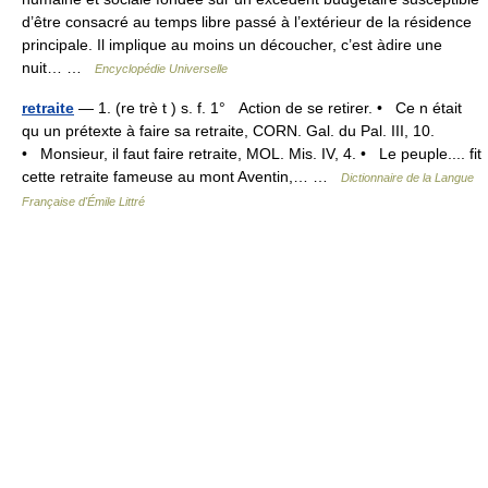
d’être consacré au temps libre passé à l’extérieur de la résidence
principale. Il implique au moins un découcher, c’est àdire une
nuit… …
Encyclopédie Universelle
retraite
— 1. (re trè t ) s. f. 1° Action de se retirer. • Ce n était
qu un prétexte à faire sa retraite, CORN. Gal. du Pal. III, 10.
• Monsieur, il faut faire retraite, MOL. Mis. IV, 4. • Le peuple.... fit
cette retraite fameuse au mont Aventin,… …
Dictionnaire de la Langue
Française d'Émile Littré